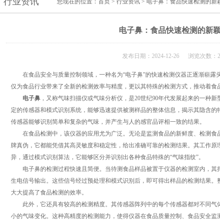
行业资讯
您现在的位置：
首页
>
行业资讯
> 电子鼻：食品快速检测的新
电子鼻：食品快速检测的新
发布日期：2024-12-26 浏览次数：2
在食品安全与质量控制领域，一种名为“电子鼻”的快速检测仪器正逐渐崭露
仅为食品行业带来了全新的检测效率与精度，更以其特殊的检测方式，推动着食
电子鼻
，又称气味扫描仪或气味分析仪，是20世纪90年代发展起来的一种
定的传感器和模式识别系统，能够迅速提供被测样品的整体信息，揭示其隐含的
传感器能够识别简单和复杂的气味，并产生与人的感官品评相一致的结果。
在食品检测中，该仪器的应用尤为广泛。无论是监测食品的新鲜度、检测食品
牌真伪，它都能凭借其高灵敏度和稳定性，给出准确可靠的检测结果。其工作原
异，通过模式识别算法，它能够区分并识别出各种食品特殊的“气味指纹”。
电子鼻的检测过程快速且简便。当待测食品样品被置于仪器的检测室内，其挥
生电信号输出。这些信号经过预处理和模式识别后，即可得出样品的检测结果。
大大提高了食品检测的效率。
此外，它还具有较高的检测精度。其传感器阵列中的每个传感器都对不同气体
小的气味变化。这种高精度的检测能力，使得仪器在食品质量控制、食品安全监