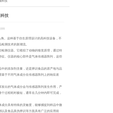
颖科技
颖科技
099
头角。这种基于仿生原理设计的高科技设备，不
品检测技术的新潮流。
新型检测仪器。它模拟了动物的嗅觉原理，通过特
特征。仪器的核心部件是气体传感器阵列，这些
中的添加剂含量，还是辨识食品的原产地与品
理基于不同气体成分在传感器阵列上的响应差
发出的气体成分会与传感器阵列发生作用，产
整个过程耗时极短，通常在几分钟内即可完成，
成分具有特殊的灵敏度，能够捕捉到样品中微
测以及食品真伪辨识等方面具有广泛的应用前