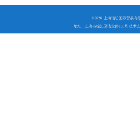
应用
©2026 上海瑞玢国际贸易有
地址：上海市徐汇区漕宝路103号 技术