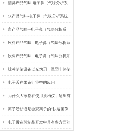
酒类产品气味-电子鼻（气味分析系
水产品气味-电子鼻（气味分析系统）
统）检测酒风味物质差异研究中的应
畜产品气味---电子鼻（气味分析系
检测鱼类及其相关制品风味研究中的
用
饮料产品气味---电子鼻（气味分析系
统）检测猪肉气味差异研究中的应用
应用
饮料产品气味---电子鼻（气味分析系
统）在饮料品质及风味鉴别中的应用
脉冲杀菌设备以光为刃，重塑非热杀
统）在茶叶及其制品品质鉴别中的应
电子舌在果蔬行业中的应用
菌新标准
用
为什么大家都在使用质构仪，这里有
离子迁移谱是微观离子的“快速画像
你想要的答案
电子舌在乳制品开发中具有多方面的
师”——解析工作原理与优势