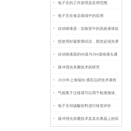
电子舌的工作原理及应用范围
电子舌在食品领域中的应用
自动移液器：实验室中的高效液体处
想使用好凝胶测试仪，那您必须先掌
理工具
自动移液器的96道与384道移液头通
握好它的结构
脉冲强光杀菌技术的研究
量解析
2020年上海瑞玢 感官品评技术课程
气相离子迁移谱可以用于检测液体、
电子舌对碳酸饮料进行味觉评价
固体和气体混合物中的各种易挥发物
脉冲强光杀菌技术及其在果蔬上的应