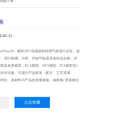
自动电子鼻
鼻
06-21
perNose28，拥有28个传感器和待测气体进行反应，提
谱，进行检测、分析、判别气味及挥发性化合物；并
库及各类模型（PCA模型、DFA模型、PLS模型等）
做比对试验，可进行产品研发（配方、工艺等调
对比、原材料与产品的质量检验、保鲜期/ 货架期分
。
点击收藏