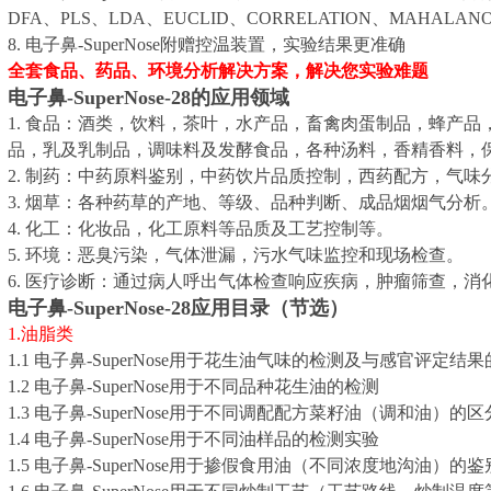
DFA、PLS、LDA、EUCLID、CORRELATION、MAHALAN
8. 电子鼻-SuperNose附赠控温装置，实验结果更准确
全套食品、药品、环境分析解决方案，解决您实验难题
电子鼻-SuperNose-28的应用领域
1. 食品：酒类，饮料，茶叶，水产品，畜禽肉蛋制品，蜂产
品，乳及乳制品，调味料及发酵食品，各种汤料，香精香料，
2. 制药：中药原料鉴别，中药饮片品质控制，西药配方，气味
3. 烟草：各种药草的产地、等级、品种判断、成品烟烟气分析
4. 化工：化妆品，化工原料等品质及工艺控制等。
5. 环境：恶臭污染，气体泄漏，污水气味监控和现场检查。
6. 医疗诊断：通过病人呼出气体检查响应疾病，肿瘤筛查，消
电子鼻-SuperNose-28应用目录（节选）
1.油脂类
1.1 电子鼻-SuperNose用于花生油气味的检测及与感官评定结
1.2 电子鼻-SuperNose用于不同品种花生油的检测
1.3 电子鼻-SuperNose用于不同调配配方菜籽油（调和油）的
1.4 电子鼻-SuperNose用于不同油样品的检测实验
1.5 电子鼻-SuperNose用于掺假食用油（不同浓度地沟油）的