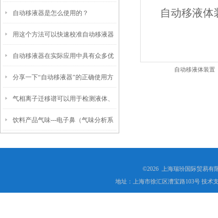
自动移液器是怎么使用的？
理工具
用这个方法可以快速校准自动移液器
自动移液器在实际应用中具有众多优
自动移液体装置
分享一下“自动移液器”的正确使用方
势
气相离子迁移谱可以用于检测液体、
法
饮料产品气味---电子鼻（气味分析系
固体和气体混合物中的各种易挥发物
统）在饮料品质及风味鉴别中的应用
©2026 上海瑞玢国际贸易有
地址：上海市徐汇区漕宝路103号 技术