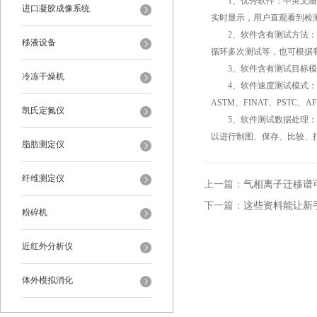
1、优秀软件：中英文随时
进口凝胶成像系统
实时显示，用户直观看到检
2、软件含有测试方法：压
移液设备
循环多次测试等，也可根据
3、软件含有测试目标模式
冷冻干燥机
4、软件速度测试模式：在
ASTM、FINAT、PSTC、
凯氏定氮仪
5、软件测试数据处理：软件
以进行制图、保存、比较、
脂肪测定仪
纤维测定仪
上一篇：
气相离子迁移谱
下一篇：
这些资料能让新
粉碎机
近红外分析仪
体外模拟消化