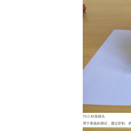
TA/2-柱形探头
用于果蔬的测试，通过穿刺、