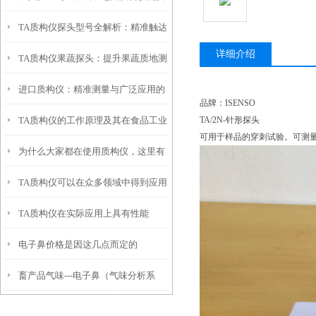
TA质构仪探头型号全解析：精准触达
术突破与产业价值
详细介绍
TA质构仪果蔬探头：提升果蔬质地测
材料性能的核心工具
进口质构仪：精准测量与广泛应用的
试精准度与效率
品牌：ISENSO
TA质构仪的工作原理及其在食品工业
TA/2N-针形探头
科技仪器
可用于样品的穿刺试验。可测
为什么大家都在使用质构仪，这里有
中的应用
TA质构仪可以在众多领域中得到应用
你想要的答案
TA质构仪在实际应用上具有性能
电子鼻价格是因这几点而定的
畜产品气味---电子鼻（气味分析系
统）检测猪肉气味差异研究中的应用