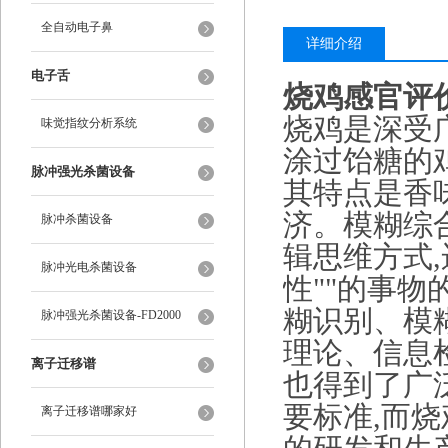
全自动电子鼻
详细介绍
电子舌
烧鸡感官评
烧鸡是深受
味觉指纹分析系统
涂过饴糖的
脉冲强光杀菌设备
其特点是香
济。模糊综
脉冲杀菌设备
辑思维方式
脉冲光电杀菌设备
性""的事
糊识别、模
脉冲强光杀菌设备-FD2000
理论、信息
离子迁移谱
也得到了广
要标准,而
离子迁移谱哪家好