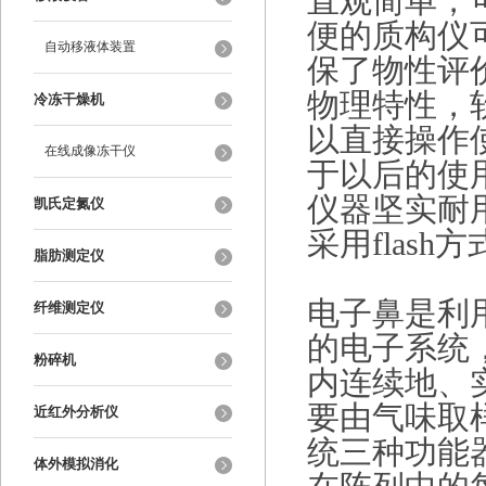
直观简单，
便的质构仪
自动移液体装置
保了物性评
物理特性，
冷冻干燥机
以直接操作
在线成像冻干仪
于以后的使
仪器坚实耐
凯氏定氮仪
采用flash方
脂肪测定仪
电子鼻是利
纤维测定仪
的电子系统
粉碎机
内连续地、
要由气味取
近红外分析仪
统三种功能
体外模拟消化