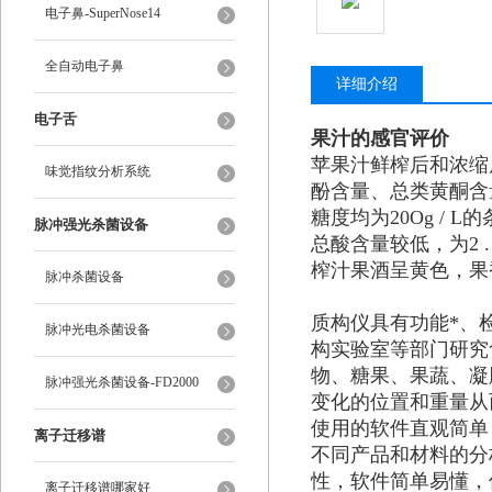
电子鼻-SuperNose14
全自动电子鼻
详细介绍
电子舌
果汁的感官评价
苹果汁鲜榨后和浓缩
味觉指纹分析系统
酚含量、总类黄酮含
糖度均为20Og /
脉冲强光杀菌设备
总酸含量较低，为2 .
榨汁果酒呈黄色，果
脉冲杀菌设备
质构仪具有功能*、
脉冲光电杀菌设备
构实验室等部门研究
物、糖果、果蔬、凝
脉冲强光杀菌设备-FD2000
变化的位置和重量从
使用的软件直观简单
离子迁移谱
不同产品和材料的分
性，软件简单易懂，
离子迁移谱哪家好