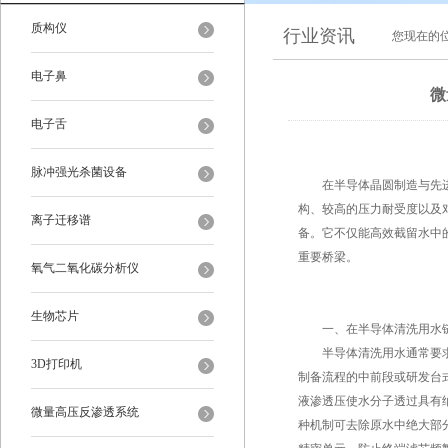
质构仪
行业资讯
您现在的
电子鼻
微
电子舌
脉冲强光杀菌设备
在半导体晶圆制造与先进
构、较高的压力耐受度以及
离子迁移谱
备。它不仅能高效截留水中
重要桥梁。
氧气二氧化碳分析仪
生物芯片
一、在半导体清洗用水链
半导体清洗用水通常要求电
3D打印机
制备流程的中前段或研发台
液渗透压使水分子透过具有
微量高压反渗透系统
种机制可去除原水中绝大部