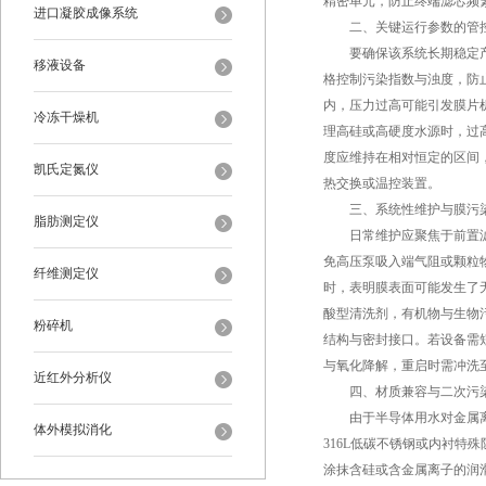
精密单元，防止终端滤芯频
进口凝胶成像系统
二、关键运行参数的管
要确保该系统长期稳定产出
移液设备
格控制污染指数与浊度，防
内，压力过高可能引发膜片
冷冻干燥机
理高硅或高硬度水源时，过
度应维持在相对恒定的区间
凯氏定氮仪
热交换或温控装置。
三、系统性维护与膜污染
脂肪测定仪
日常维护应聚焦于前置滤芯
免高压泵吸入端气阻或颗粒
纤维测定仪
时，表明膜表面可能发生了
酸型清洗剂，有机物与生物
粉碎机
结构与密封接口。若设备需
与氧化降解，重启时需冲洗
近红外分析仪
四、材质兼容与二次污
由于半导体用水对金属离子
体外模拟消化
316L低碳不锈钢或内衬
涂抹含硅或含金属离子的润