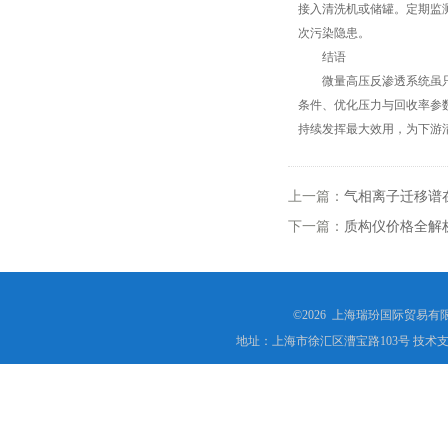
接入清洗机或储罐。定期监
次污染隐患。
结语
微量高压反渗透系统虽只是
条件、优化压力与回收率参
持续发挥最大效用，为下游
上一篇：
气相离子迁移谱
下一篇：
质构仪价格全解
©2026 上海瑞玢国际贸易有
地址：上海市徐汇区漕宝路103号 技术