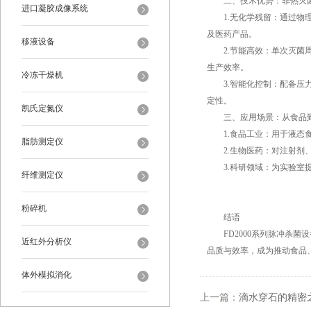
二、技术优势：非热灭菌
进口凝胶成像系统
1.无化学残留：通过物理
及医药产品。
移液设备
2.节能高效：单次灭菌周
生产效率。
冷冻干燥机
3.智能化控制：配备压力
定性。
凯氏定氮仪
三、应用场景：从食品到
1.食品工业：用于液态食
脂肪测定仪
2.生物医药：对注射剂、
3.科研领域：为实验室提
纤维测定仪
粉碎机
结语
FD2000系列脉冲杀菌
近红外分析仪
品质与效率，成为推动食品
体外模拟消化
上一篇：
滴水穿石的精密