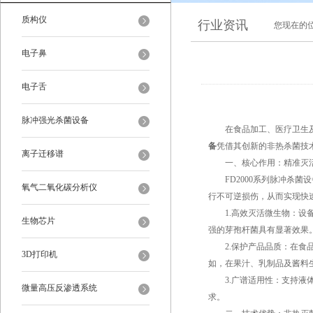
质构仪
行业资讯
您现在的
电子鼻
电子舌
脉冲强光杀菌设备
在食品加工、医疗卫生及生
备
凭借其创新的非热杀菌技
离子迁移谱
一、核心作用：精准灭活
FD2000系列脉冲杀菌设
氧气二氧化碳分析仪
行不可逆损伤，从而实现快
1.高效灭活微生物：设备
生物芯片
强的芽孢杆菌具有显著效果
2.保护产品品质：在食品
3D打印机
如，在果汁、乳制品及酱料
3.广谱适用性：支持液体
微量高压反渗透系统
求。