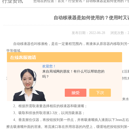
行业资讯
您现在的位置：
首页
>
行业资讯
> 自动移液器是如何使用的？
自动移液器是如何使用的？使用时又
发布日期：2022-06-28 浏览次数：2
自动移液器也叫移液枪，是在一定量程范围内，将液体从原容器内移取到另一
学等领域。
工作原理：
欢迎您！
来自局域网的朋友！有什么可以帮助您的
自动移液器
的工作原理是活塞通过弹簧的伸缩运动来实现吸液和放液。
在活
吗？
液体，再由活塞推动空气排出液体。因此，使用移液器时，配合弹簧的伸缩特性
自动移液器的使用方法：
1、吸液嘴用过氧乙酸或者是其他合适的洗涤液进行清洗，然后依次用自来水
2、根据所需取液量选择相应的移液器和吸液嘴；
3、吸取和排放所取溶液2-3次，以润洗吸液器；
4、垂直握住仪器，将按钮按到第一停点，并将吸液嘴插入液面以下3mm左右，
擦去吸液嘴外面的溶液。将流液口靠在所用容器的内壁上，缓缓地把按钮按到第一