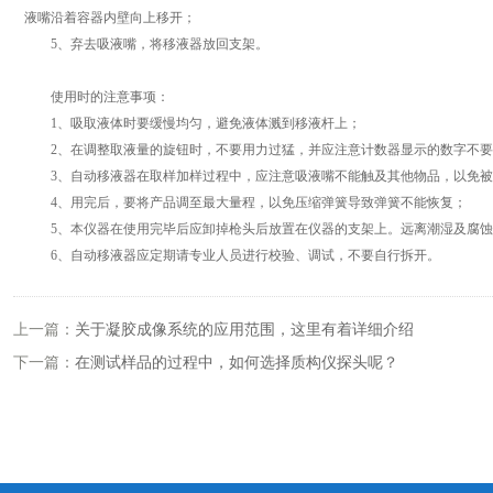
液嘴沿着容器内壁向上移开；
5、弃去吸液嘴，将移液器放回支架。
使用时的注意事项：
1、吸取液体时要缓慢均匀，避免液体溅到移液杆上；
2、在调整取液量的旋钮时，不要用力过猛，并应注意计数器显示的数字不要
3、自动移液器在取样加样过程中，应注意吸液嘴不能触及其他物品，以免被
4、用完后，要将产品调至最大量程，以免压缩弹簧导致弹簧不能恢复；
5、本仪器在使用完毕后应卸掉枪头后放置在仪器的支架上。远离潮湿及腐蚀
6、自动移液器应定期请专业人员进行校验、调试，不要自行拆开。
上一篇：
关于凝胶成像系统的应用范围，这里有着详细介绍
下一篇：
在测试样品的过程中，如何选择质构仪探头呢？