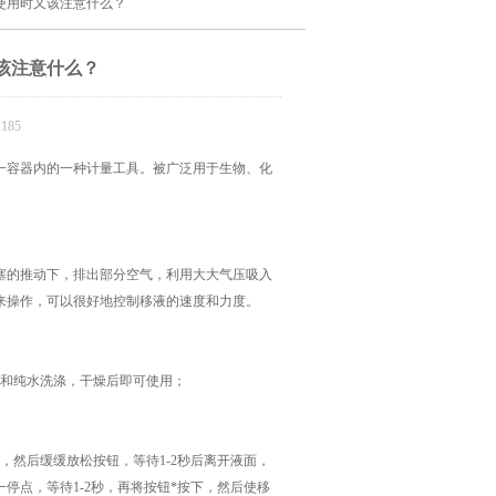
使用时又该注意什么？
该注意什么？
185
容器内的一种计量工具。被广泛用于生物、化
塞的推动下，排出部分空气，利用大大气压吸入
来操作，可以很好地控制移液的速度和力度。
和纯水洗涤，干燥后即可使用；
然后缓缓放松按钮，等待1-2秒后离开液面，
停点，等待1-2秒，再将按钮*按下，然后使移