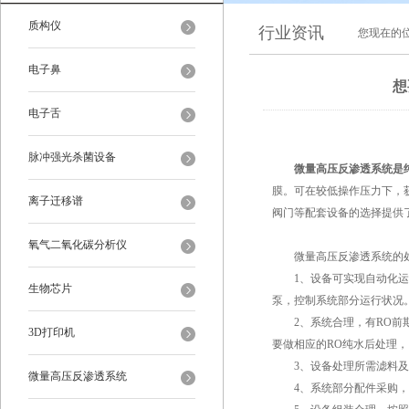
质构仪
行业资讯
您现在的
电子鼻
想
电子舌
脉冲强光杀菌设备
微量高压反渗透系统
是
膜。可在较低操作压力下，获
离子迁移谱
阀门等配套设备的选择提供
氧气二氧化碳分析仪
微量高压反渗透系统的处
1、设备可实现自动化运转
生物芯片
泵，控制系统部分运行状况
2、系统合理，有RO前期预
3D打印机
要做相应的RO纯水后处理，
3、设备处理所需滤料及反
微量高压反渗透系统
4、系统部分配件采购，保