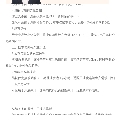
②脉冲杀菌：残留量92.6%±0.8%，保留率提升14.4%。
2.总酚与黄酮类化合物
①巴氏杀菌：总酚损失率达23%，黄酮保留率71%；
②脉冲杀菌：总酚损失仅8%，黄酮保留率89%，抗氧化活性维持率超90%。
3.感官评价
经专业品评小组盲测，脉冲杀菌果汁在色泽（ΔE＜1.2）、香气（电子鼻评分8.
热杀菌产品。
三、技术优势与产业价值
1.营养与安全的双重保障
实测数据显示，脉冲杀菌对革兰氏阳性菌、霉菌的灭菌率≥5log，同时营养成分保
标签”与功能性食品趋势。
2.节能与效率提升
能耗仅为热杀菌的1/3，处理速度达5吨/小时，适配工业化连续生产需求，降
3.基质适应性
可应用于浑浊果汁、含果肉饮料及高酸性果汁，无包装材料限制。
总结：推动果汁加工技术革新