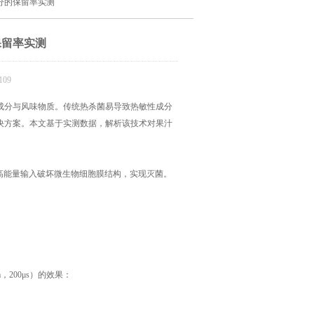
分的保留率实测
保留率实测
09
分与风味物质。传统热杀菌易导致热敏性成分
决方案。本文基于实测数据，解析该技术对果汁
时高能量输入破坏微生物细胞膜结构，实现灭菌。
200μs）的效果：