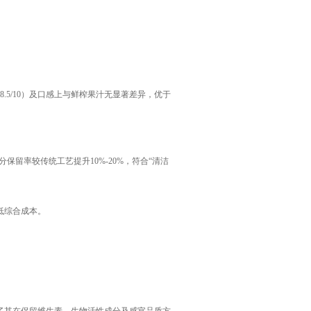
5/10）及口感上与鲜榨果汁无显著差异，优于
留率较传统工艺提升10%-20%，符合“清洁
低综合成本。