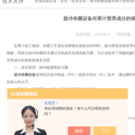
技术支持
您现在的位置：
首页
>
技术支持
> 脉冲杀菌设备对果汁营养成
脉冲杀菌设备对果汁营养成分的
发布日期：2026-06-21 浏览次数：1
在果汁加工领域，杀菌工艺需在保障微生物安全的同时，最大限度保留营养成
降解，而新兴脉冲杀菌技术通过非热效应实现高效灭菌，为行业提供了突破性解
营养成分的保留效果及优势。
一、技术原理：脉冲能量靶向灭菌
脉冲杀菌设备
采用高压脉冲电场（PEF）或脉冲强光（PL）技术，通过瞬
其核心特点为：
1.非热性：处理温度＜40℃，避免热致营养成分损失；
2.瞬时性：作用时间仅微秒级，降低对基质的持续影响；
欢迎您！
3.穿透性：能量可均匀传递至液态基质内部，没有死角杀菌。
来自局域网的朋友！有什么可以帮助您的
二、营养成分保留率实测分析
吗？
以橙汁为样本，对比传统巴氏杀菌（95℃，15秒）与脉冲电场杀菌（30kV/cm，
1.维生素C保留率
①巴氏杀菌：残留量78.2%±1.5%（初始值100%）；