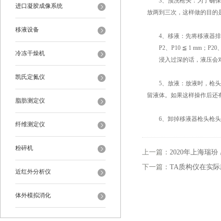
3、预洗枪头：为了确保实
进口凝胶成像系统
放两到三次，这样做的目的
移液设备
4、移液：先将移液器排放
P2、P10 ≦ 1 mm；P20、P1
冷冻干燥机
浸入过深的话，液压会对吸
凯氏定氮仪
5、放液：放液时，枪头紧
留液体。如果这样操作后还
脂肪测定仪
6、卸掉移液器枪头枪头：
纤维测定仪
粉碎机
上一篇：
2020年上海瑞
下一篇：
TA质构仪在实
近红外分析仪
体外模拟消化