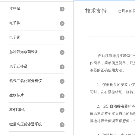
质构仪
技术支持
您现在的
电子鼻
电子舌
脉冲强光杀菌设备
自动移液器是实验室中一
作简单，简单倒是简单，只
离子迁移谱
液器的正确使用方法。
氧气二氧化碳分析仪
1、仪器枪头的安装：仪器
同时，左右微微转动，旋转
生物芯片
2、设定
自动移液器
的移
3D打印机
值迅速调整至接近自己的预
慢地将容量值调至预想值，
微量高压反渗透系统