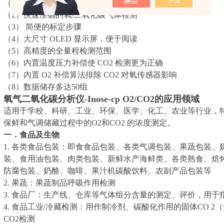
（1）轻便，便于携带的顶空气体分析仪
（2）快速准确的氧/二氧化碳气体检测
（3） 简便的标定步骤
（4）大尺寸 OLED 显示屏，便于阅读
（5）高精度的全量程检测范围
（6）内置温度压力补偿使 CO2 检测更为正确
（7）内置 O2 补偿算法排除 CO2 对氧传感器影响
（8）数据储存多达50组
氧气二氧化碳分析仪-Inose-cp O2/CO2的应用领域
适用于学校、科研、工业、环保、医学、化工、农业等行业，
保鲜和气调储藏过程中的O2和CO2 的浓度测定。
一．食品及生物
1. 各类食品包装：即食食品包装、各类气调包装、果蔬包装
装、食用油包装、肉类包装、新鲜水产海鲜类、各类熟食、焙
防腐包装、奶酪、咖啡、果汁机碳酸饮料、农副产品包装等
2. 果蔬：果蔬制品呼吸作用检测
3. 食品厂：生产线、仓库等气体组分含量的测定、评价，用
4. 食品工业/冷藏检测：用作制冷剂、碳酸化作用的固体CO 
CO2检测