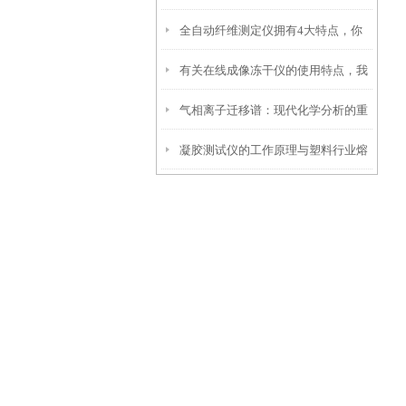
全自动纤维测定仪拥有4大特点，你
有关在线成像冻干仪的使用特点，我
是否已掌握？
气相离子迁移谱：现代化学分析的重
们已经为您准备好了
凝胶测试仪的工作原理与塑料行业熔
要工具
融指数测定应用解析