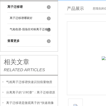
离子迁移谱
产品展示
您现在的位
离子迁移谱哪家好
气相色谱-强场非对称离子迁移谱
查看更多
相关文章
RELATED ARTICLES
气相离子迁移谱快速识别痕量物质
分离离子的“计时赛”：离子迁移谱原
的“嗅觉雷达”
离子迁移谱是微观离子的“快速画像
理探秘