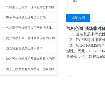
气相离子迁移谱：现代化学分析的重
师”——解析工作原理与优势
电子鼻价格是因这几点而定的
要工具
详细介绍
气相离子迁移谱可以用于检测液体、
气相色谱-强场非对
（1）复杂基质中挥发
提升食品安全！脉冲杀菌设备的应用
固体和气体混合物中的各种易挥发物
（2）FAIMS可以用
（3）新GC-FAIMS
自动移液器是怎么使用的？
与效果解析
感性。因此，GC - FA
量分析，也可对样品的G
脉冲强光杀菌技术及其在果蔬上的应
离子迁移谱拥有八大特点，你全知道
用
吗？