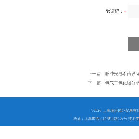
验证码：
上一篇：
脉冲光电杀菌设
下一篇：
氧气二氧化碳分析仪-i
©2026 上海瑞玢国际贸易有
地址：上海市徐汇区漕宝路103号 技术