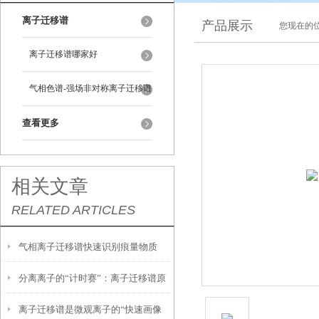
离子迁移谱
产品展示
您现在的位
离子迁移谱哪家好
气相色谱-强场非对称离子迁移谱
查看更多
相关文章
RELATED ARTICLES
气相离子迁移谱快速识别痕量物质
分离离子的“计时赛”：离子迁移谱原
的“嗅觉雷达”
离子迁移谱是微观离子的“快速画像
理探秘