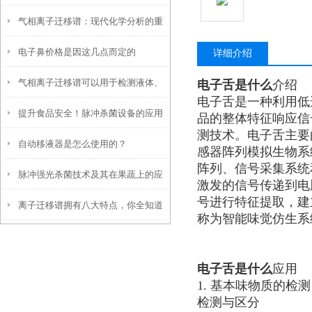
气相离子迁移谱：现代化学分析的重
师”——解析工作原理与优势
电子鼻价格是因这几点而定的
要工具
详细介绍
气相离子迁移谱可以用于检测液体、
电子舌是什么
介绍
电子舌是一种利用低
提升食品安全！脉冲杀菌设备的应用
固体和气体混合物中的各种易挥发物
品的整体特征响应信
测技术。电子舌主要
自动移液器是怎么使用的？
与效果解析
感器阵列模拟生物系
阵列、信号采集系统
脉冲强光杀菌技术及其在果蔬上的应
激发的信号传递到电
号进行特征提取，建
离子迁移谱拥有八大特点，你全知道
用
称为智能味觉仿生系
吗？
电子舌是什么
应用
1. 基本味物质的
检测与区分