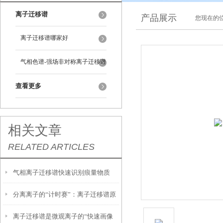
离子迁移谱
产品展示
您现在的位
离子迁移谱哪家好
气相色谱-强场非对称离子迁移谱
查看更多
相关文章
RELATED ARTICLES
气相离子迁移谱快速识别痕量物质
分离离子的“计时赛”：离子迁移谱原
的“嗅觉雷达”
离子迁移谱是微观离子的“快速画像
理探秘