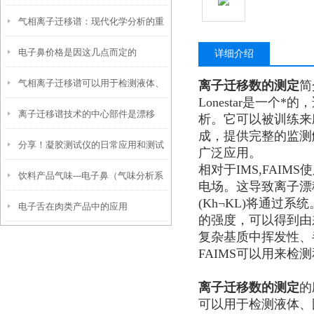
气相离子迁移谱：现代化学分析的重
师”——解析工作原理与优势
电子鼻价格是因这几点而定的
要工具
详细介绍
气相离子迁移谱可以用于检测液体、
离子迁移数的测定
简
Lonestar是一
离子迁移谱技术的中心部件是漂移
固体和气体混合物中的各种易挥发物
析。它可以被训练来
成，提供完整的监测解
分享！凝胶测试仪的日常应用和测试
管，其工作原理如下
广泛应用。
相对于IMS,FAI
饮料产品气味---电子鼻（气味分析系
方法
电场。这导致离子漂移
(Kh¬KL)将通
电子舌在肉类产品中的应用
统）在茶叶及其制品品质鉴别中的应
的强度，可以得到由
复杂基质中挥发性、
用
FAIMS可以用来
离子迁移数的测定
的
可以用于检测液体、