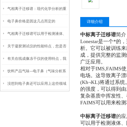
气相离子迁移谱：现代化学分析的重
师”——解析工作原理与优势
电子鼻价格是因这几点而定的
要工具
详细介绍
气相离子迁移谱可以用于检测液体、
中标离子迁移谱
简介
Lonestar是一
关于凝胶测试仪的性能特点，您是否
固体和气体混合物中的各种易挥发物
析。它可以被训练来
成，提供完整的监测解
有关在线成像冻干仪的使用特点，我
已掌握？
广泛应用。
相对于IMS,FAI
饮料产品气味---电子鼻（气味分析系
们已经为您准备好了
电场。这导致离子漂移
(Kh¬KL)将通
没想到电子鼻还可以应用上这些领域
统）在茶叶及其制品品质鉴别中的应
的强度，可以得到由
复杂基质中挥发性、
中
用
FAIMS可以用来
中标离子迁移谱
的应
可以用于检测液体、