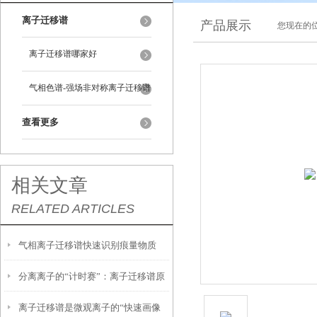
离子迁移谱
产品展示
您现在的位
离子迁移谱哪家好
气相色谱-强场非对称离子迁移谱
查看更多
相关文章
RELATED ARTICLES
气相离子迁移谱快速识别痕量物质
分离离子的“计时赛”：离子迁移谱原
的“嗅觉雷达”
离子迁移谱是微观离子的“快速画像
理探秘