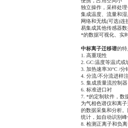
便携，占用空间小
独立操作，采样处理
集成温度、流量和湿
网络和无线(可选)
易集成其他传感器数
*的数据可视化、实
中标离子迁移谱
的特
1. 高重现性
2. GC:温度等温式或坡
3. 加热速率30°C /分
4. 分流/不分流进样
5. 集成质量流控制
6. 标准进口衬
7. *的定制软件，
为气相色谱仪和离子
的数据采集和分析。同时
统计，如自动识别峰
8. 检测正离子和负