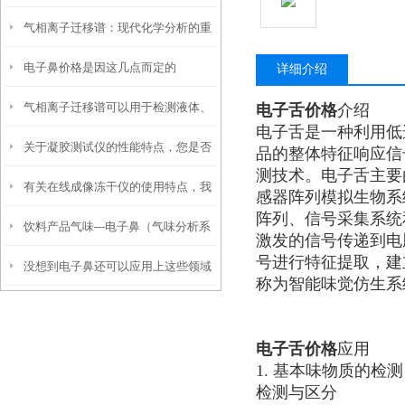
气相离子迁移谱：现代化学分析的重
师”——解析工作原理与优势
电子鼻价格是因这几点而定的
要工具
详细介绍
气相离子迁移谱可以用于检测液体、
电子舌价格
介绍
电子舌是一种利用低
关于凝胶测试仪的性能特点，您是否
固体和气体混合物中的各种易挥发物
品的整体特征响应信
测技术。电子舌主要
有关在线成像冻干仪的使用特点，我
已掌握？
感器阵列模拟生物系
阵列、信号采集系统
饮料产品气味---电子鼻（气味分析系
们已经为您准备好了
激发的信号传递到电
号进行特征提取，建
没想到电子鼻还可以应用上这些领域
统）在茶叶及其制品品质鉴别中的应
称为智能味觉仿生系
中
用
电子舌价格
应用
1. 基本味物质的
检测与区分