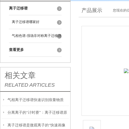
离子迁移谱
产品展示
您现在的位
离子迁移谱哪家好
气相色谱-强场非对称离子迁移谱
查看更多
相关文章
RELATED ARTICLES
气相离子迁移谱快速识别痕量物质
分离离子的“计时赛”：离子迁移谱原
的“嗅觉雷达”
离子迁移谱是微观离子的“快速画像
理探秘