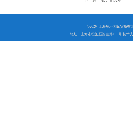
下一篇：
电子舌技术
©2026 上海瑞玢国际贸易有
地址：上海市徐汇区漕宝路103号 技术