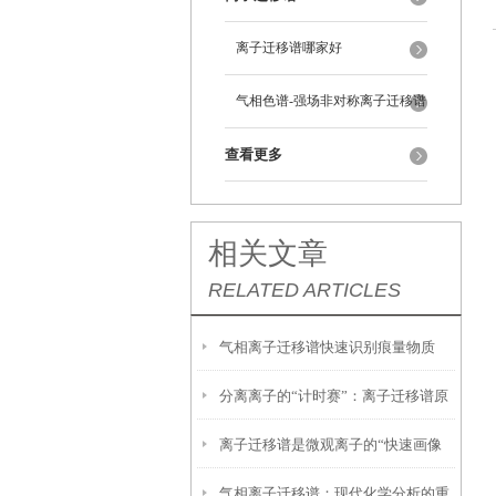
离子迁移谱哪家好
气相色谱-强场非对称离子迁移谱
查看更多
相关文章
RELATED ARTICLES
气相离子迁移谱快速识别痕量物质
分离离子的“计时赛”：离子迁移谱原
的“嗅觉雷达”
离子迁移谱是微观离子的“快速画像
理探秘
气相离子迁移谱：现代化学分析的重
师”——解析工作原理与优势