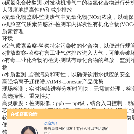
o碳氢化合物监测-对发动机排气中的碳氢化合物进行分
大限度地提高性能和减少排放
o氮氧化物监测-监测废气中氮氧化物(NOx)浓度，以确
o机舱空气质素传感器-检测车内挥发性有机化合物(VOC
质素管理
环境
o空气质素监察-监察特定污染物的化合物，以便进行规
o排放监察-监察有害工业气体排放进入大气，可能会破
o有毒工业化合物的检测-测试有毒化合物的释放，监测
救
o水质监测-监测污染和毒性，以确保饮用水供应的安全
高强场离子迁移谱FAIMS-Lonestar产品优势
现场检测：实时连续进样分析时间快：无需前处理，检测
高选择性、重复性好
高灵敏度：检测限低：ppb — ppt级，结合入口控制，
芯片级检测器：*的三维图谱，可以为每一个样品建立*
软件：自带各类数据处理软件，快速进行聚类分析和物
欢迎您！
便携，占用空间小
来自局域网的朋友！有什么可以帮助您的
独立操作，采样处理一体化