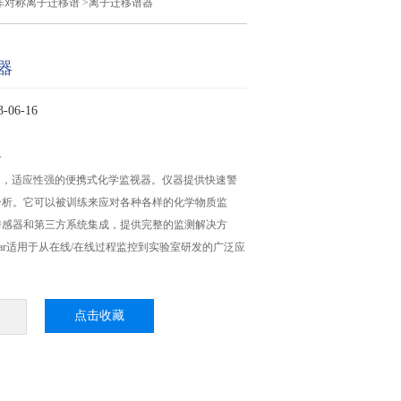
非对称离子迁移谱
>离子迁移谱器
器
06-16
介
一个*的，适应性强的便携式化学监视器。仪器提供快速警
分析。它可以被训练来应对各种各样的化学物质监
传感器和第三方系统集成，提供完整的监测解决方
star适用于从在线/在线过程监控到实验室研发的广泛应
点击收藏