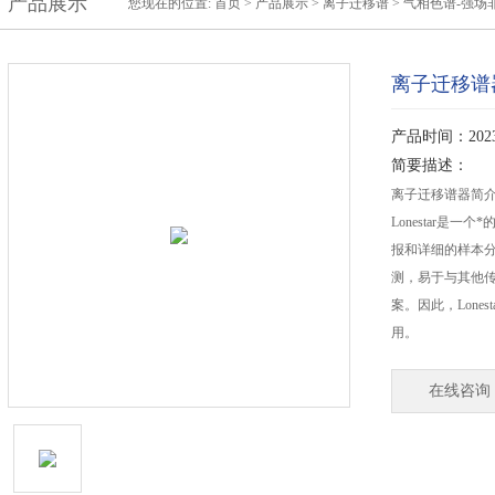
产品展示
您现在的位置:
首页
>
产品展示
>
离子迁移谱
>
气相色谱-强场
离子迁移谱
产品时间：2023-
简要描述：
离子迁移谱器简
Lonestar是
报和详细的样本
测，易于与其他
案。因此，Lone
用。
在线咨询