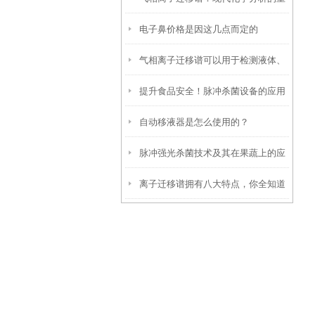
电子鼻价格是因这几点而定的
要工具
气相离子迁移谱可以用于检测液体、
提升食品安全！脉冲杀菌设备的应用
固体和气体混合物中的各种易挥发物
自动移液器是怎么使用的？
与效果解析
脉冲强光杀菌技术及其在果蔬上的应
离子迁移谱拥有八大特点，你全知道
用
吗？