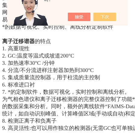
吗？
集成温度、流量和湿度传感器，运行稳定、闭环
网络和无线(可选)连接，用于远程监控和操作
易集成其他传感器数据及第三方系统控制
*的数据可视化、实时控制、离线分析定制软件
离子迁移谱器
的特点
1. 高重现性
2. GC:温度等温式或坡道200°C
3. 加热速率30°C /分钟
4. 分流/不分流进样注射器加热到300°C
5. 集成质量流控制器，用于柱流的主控制
6. 标准进口衬
7. *的定制软件，数据可视化，实时控制和离线分析。
为气相色谱仪和离子迁移检测器的完整仪器控制了功能
的数据采集和分析。同时，额外的离线软件“FAIMS-Data 
统计，如自动识别峰值、计算峰值区域(手动或自动)和
8. 检测正离子和负离子
9. 高灵活性:也可以用作独立的检测器(无需GC也可单独