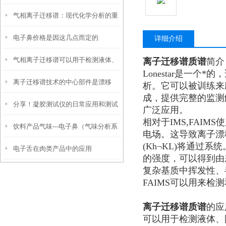
气相离子迁移谱：现代化学分析的重
师”——解析工作原理与优势
电子鼻价格是因这几点而定的
要工具
详细介绍
气相离子迁移谱可以用于检测液体、
离子迁移谱质谱
简介
Lonestar是一
离子迁移谱技术的中心部件是漂移
固体和气体混合物中的各种易挥发物
析。它可以被训练来
成，提供完整的监测解
分享！凝胶测试仪的日常应用和测试
管，其工作原理如下
广泛应用。
相对于IMS,FAI
饮料产品气味---电子鼻（气味分析系
方法
电场。这导致离子漂移
(Kh¬KL)将通
电子舌在肉类产品中的应用
统）在茶叶及其制品品质鉴别中的应
的强度，可以得到由
复杂基质中挥发性、
用
FAIMS可以用来
离子迁移谱质谱
的应
可以用于检测液体、