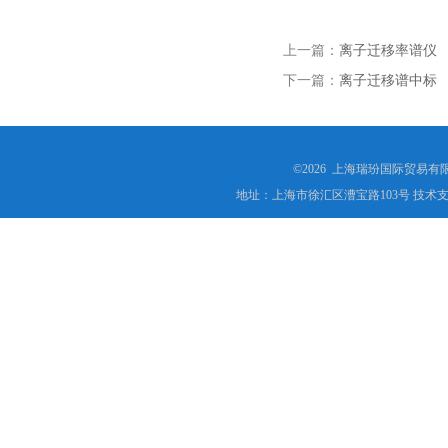
上一篇：
离子迁移率谱仪
下一篇：
离子迁移谱中标
©2026 上海瑞玢国际贸易有
地址：上海市徐汇区漕宝路103号 技术